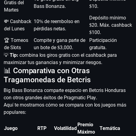
Gratis del
Bass Bonanza.
$10.
Martes
Depósito mínimo
💸 Cashback
10% de reembolso en
$20. Máx. cashback
del Lunes
pérdidas netas.
$100.
🏆 Torneos
Compite y gana parte de
Participación
de Slots
un bote de $3,000.
gratuita.
💡
Tip:
combina los giros gratis con el cashback para
maximizar tus ganancias y minimizar riesgos.
📊 Comparativa con Otras
Tragamonedas de Betcris
Big Bass Bonanza comparte espacio en Betcris Honduras
con otros grandes éxitos de Pragmatic Play.
Aquí te mostramos cómo se compara con los juegos más
populares:
Premio
Juego
RTP
Volatilidad
Temática
Máximo