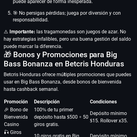
puede aparecer de forma inesperada.
🎯 No persigas pérdidas; juega por diversión y con
responsabilidad.
⚠️
Importante:
las tragamonedas son juegos de azar. No
hay estrategias infalibles, pero una buena gestión del saldo
puede marcar la diferencia.
🎁 Bonos y Promociones para Big
Bass Bonanza en Betcris Honduras
Betcris Honduras ofrece múltiples promociones que puedes
usar en Big Bass Bonanza, desde bonos de bienvenida
hasta cashback semanal.
Promoción
Descripción
Condiciones
🎉 Bono de
100% de tu primer
Depósito mínimo
Bienvenida
depósito hasta $500 + 50
$15. Rollover x35.
Casino
giros gratis.
🎣 Giros
10 giros gratis en Big
Depósito mínimo