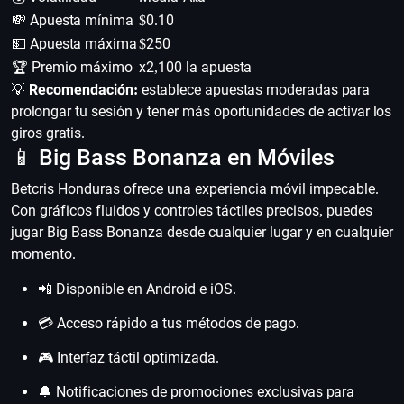
💸 Apuesta mínima
$0.10
💵 Apuesta máxima
$250
🏆 Premio máximo
x2,100 la apuesta
💡
Recomendación:
establece apuestas moderadas para
prolongar tu sesión y tener más oportunidades de activar los
giros gratis.
📱 Big Bass Bonanza en Móviles
Betcris Honduras ofrece una experiencia móvil impecable.
Con gráficos fluidos y controles táctiles precisos, puedes
jugar Big Bass Bonanza desde cualquier lugar y en cualquier
momento.
📲 Disponible en Android e iOS.
💳 Acceso rápido a tus métodos de pago.
🎮 Interfaz táctil optimizada.
🔔 Notificaciones de promociones exclusivas para