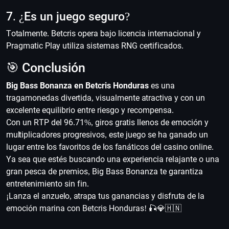
7. ¿Es un juego seguro?
Totalmente. Betcris opera bajo licencia internacional y
Pragmatic Play utiliza sistemas RNG certificados.
🎯 Conclusión
Big Bass Bonanza en Betcris Honduras
es una
tragamonedas divertida, visualmente atractiva y con un
excelente equilibrio entre riesgo y recompensa.
Con un RTP del 96.71%, giros gratis llenos de emoción y
multiplicadores progresivos, este juego se ha ganado un
lugar entre los favoritos de los fanáticos del casino online.
Ya sea que estés buscando una experiencia relajante o una
gran pesca de premios, Big Bass Bonanza te garantiza
entretenimiento sin fin.
¡Lanza el anzuelo, atrapa tus ganancias y disfruta de la
emoción marina con Betcris Honduras! 🎣💎🇭🇳