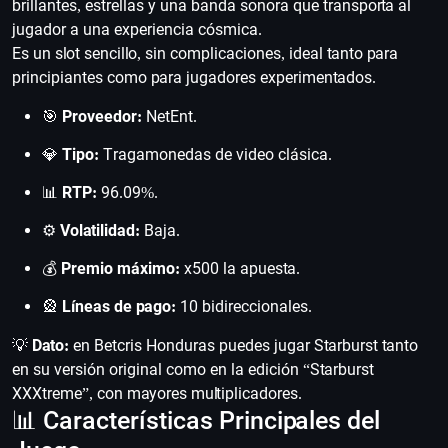
brillantes, estrellas y una banda sonora que transporta al
jugador a una experiencia cósmica.
Es un slot sencillo, sin complicaciones, ideal tanto para
principiantes como para jugadores experimentados.
🎯
Proveedor:
NetEnt.
💎
Tipo:
Tragamonedas de video clásica.
📊
RTP:
96.09%.
⚙️
Volatilidad:
Baja.
💰
Premio máximo:
x500 la apuesta.
🎡
Líneas de pago:
10 bidireccionales.
💡
Dato:
en Betcris Honduras puedes jugar Starburst tanto
en su versión original como en la edición “Starburst
XXXtreme”, con mayores multiplicadores.
📊 Características Principales del