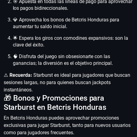
🎯 Apuesta en todas las líneas de pago para aprovechar
los pagos bidireccionales.
💎 Aprovecha los bonos de Betcris Honduras para
aumentar tu saldo inicial.
🌟 Espera los giros con comodines expansivos: son la
clave del éxito.
🧠 Disfruta del juego sin obsesionarte con las
ganancias; la diversión es el objetivo principal.
⚠️
Recuerda:
Starburst es ideal para jugadores que buscan
sesiones largas, no para quienes buscan jackpots
instantáneos.
🎁 Bonos y Promociones para
Starburst en Betcris Honduras
En Betcris Honduras puedes aprovechar promociones
exclusivas para jugar Starburst, tanto para nuevos usuarios
como para jugadores frecuentes.