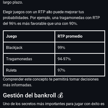
largo plazo.
Elegir juegos con un RTP alto puede mejorar tus
probabilidades. Por ejemplo, una tragamonedas con RTP
del 96% es más favorable que una con 90%.
Juego
RTP promedio
Blackjack
99%
Tragamonedas
94-97%
Ruleta
97%
Comprender este concepto te permitirá tomar decisiones
más informadas.
Gestión del bankroll 💰
Uno de los secretos más importantes para jugar con éxito es