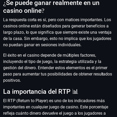
¿Se puede ganar realmente en un
casino online?
La respuesta corta es sí, pero con matices importantes. Los
casinos online están diseñados para generar beneficios a
largo plazo, lo que significa que siempre existe una ventaja
de la casa. Sin embargo, esto no implica que los jugadores
no puedan ganar en sesiones individuales.
El éxito en el casino depende de múltiples factores,
incluyendo el tipo de juego, la estrategia utilizada y la
gestión del dinero. Entender estos elementos es el primer
paso para aumentar tus posibilidades de obtener resultados
positivos.
La importancia del RTP 📊
El RTP (Return to Player) es uno de los indicadores más
importantes en cualquier juego de casino. Este porcentaje
refleja cuánto dinero devuelve el juego a los jugadores a