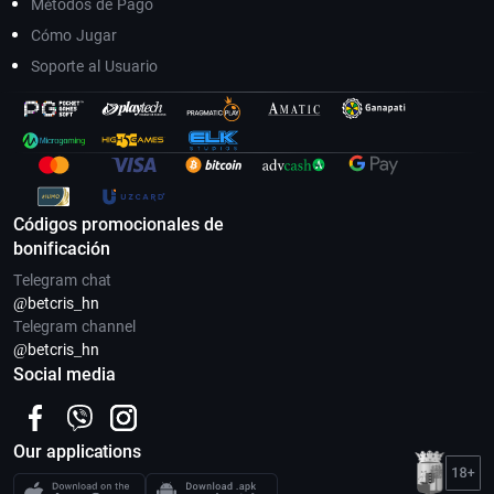
Métodos de Pago
Cómo Jugar
Soporte al Usuario
Códigos promocionales de
bonificación
Telegram chat
@betcris_hn
Telegram channel
@betcris_hn
Social media
Our applications