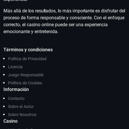
Más allá de los resultados, lo más importante es disfrutar del
proceso de forma responsable y consciente. Con el enfoque
correcto, el casino online puede ser una experiencia
emocionante y entretenida.
Términos y condiciones
Política de Privacidad
Licencia
Juego Responsable
Política de Cookies
Información
Contacto
Sobre el Autor
Sobre Nosotros
Casino