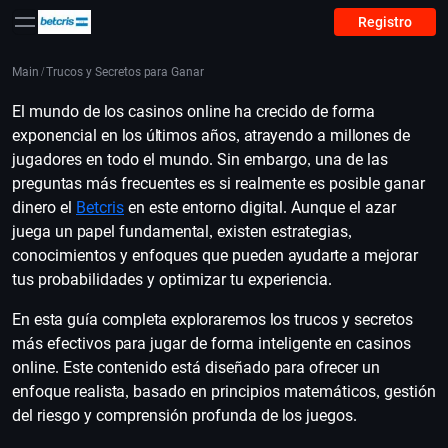
Registro
Main
/
Trucos y Secretos para Ganar
El mundo de los casinos online ha crecido de forma
exponencial en los últimos años, atrayendo a millones de
jugadores en todo el mundo. Sin embargo, una de las
preguntas más frecuentes es si realmente es posible ganar
dinero el
Betcris
en este entorno digital. Aunque el azar
juega un papel fundamental, existen estrategias,
conocimientos y enfoques que pueden ayudarte a mejorar
tus probabilidades y optimizar tu experiencia.
En esta guía completa exploraremos los trucos y secretos
más efectivos para jugar de forma inteligente en casinos
online. Este contenido está diseñado para ofrecer un
enfoque realista, basado en principios matemáticos, gestión
del riesgo y comprensión profunda de los juegos.