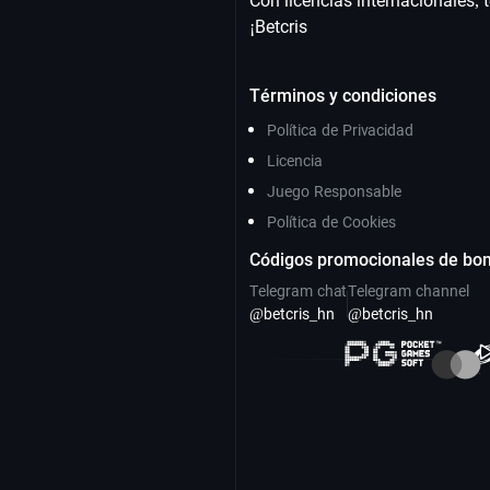
Con licencias internacionales,
¡Betcris
Términos y condiciones
Política de Privacidad
Licencia
Juego Responsable
Política de Cookies
Códigos promocionales de bon
Telegram chat
Telegram channel
@betcris_hn
@betcris_hn