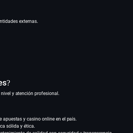
entidades externas.
es?
nivel y atención profesional.
apuestas y casino online en el país.
a sólida y ética.