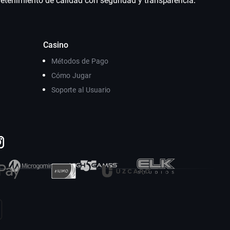
etenimiento de calidad con seguridad y transparencia.
Casino
Métodos de Pago
Cómo Jugar
Soporte al Usuario