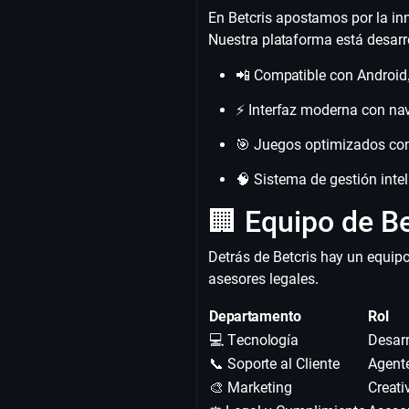
En Betcris apostamos por la in
Nuestra plataforma está desarro
📲 Compatible con Android,
⚡ Interfaz moderna con nav
🎯 Juegos optimizados co
🧠 Sistema de gestión inte
🏢 Equipo de B
Detrás de Betcris hay un equipo
asesores legales.
Departamento
Rol
💻 Tecnología
Desarr
📞 Soporte al Cliente
Agente
🎨 Marketing
Creati