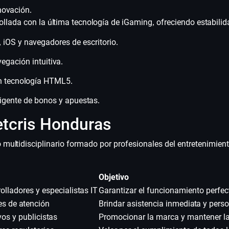
novación.
llada con la última tecnología de iGaming, ofreciendo estabilida
 iOS y navegadores de escritorio.
egación intuitiva.
n tecnología HTML5.
ligente de bonos y apuestas.
etcris Honduras
 multidisciplinario formado por profesionales del entretenimient
Objetivo
olladores y especialistas IT
Garantizar el funcionamiento perfect
s de atención
Brindar asistencia inmediata y perso
vos y publicistas
Promocionar la marca y mantener l