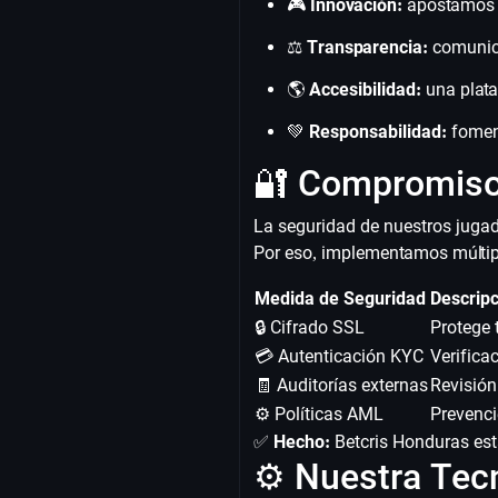
🎮
Innovación:
apostamos p
⚖️
Transparencia:
comunica
🌎
Accesibilidad:
una plata
💚
Responsabilidad:
foment
🔐 Compromiso 
La seguridad de nuestros jugad
Por eso, implementamos múltipl
Medida de Seguridad
Descrip
🔒 Cifrado SSL
Protege 
💳 Autenticación KYC
Verifica
🧾 Auditorías externas
Revisión
⚙️ Políticas AML
Prevenci
✅
Hecho:
Betcris Honduras est
⚙️ Nuestra Tec