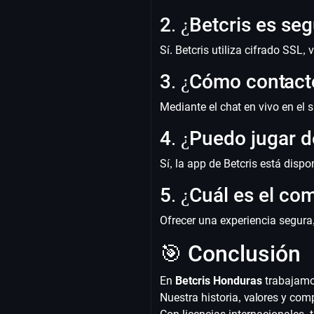
2. ¿Betcris es se
Sí. Betcris utiliza cifrado SSL,
3. ¿Cómo contact
Mediante el chat en vivo en el s
4. ¿Puedo jugar d
Sí, la app de Betcris está disp
5. ¿Cuál es el co
Ofrecer una experiencia segura,
🎯 Conclusión
En
Betcris Honduras
trabajamos
Nuestra historia, valores y co