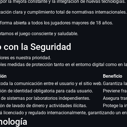
or la mejora constante y la integración de nuevas tecnologías.
ción clara y cumplimiento total de normativas internacionales.
forma abierta a todos los jugadores mayores de 18 años.
amos el juego consciente y saludable.
con la Seguridad
ores es nuestra prioridad.
es medidas de protección tanto en el entorno digital como en la
ción
Beneficio
toda la comunicación entre el usuario y el sitio web.
Garantiza la
ción de identidad obligatoria para cada usuario.
Previene fr
 de sistemas por laboratorios independientes.
Asegura tra
ón de lavado de dinero y actividades ilícitas.
Protege la i
á licenciado y regulado internacionalmente, garantizando un e
nología