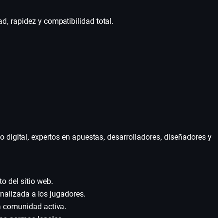
d, rapidez y compatibilidad total.
o digital, expertos en apuestas, desarrolladores, diseñadores y
o del sitio web.
nalizada a los jugadores.
a comunidad activa.