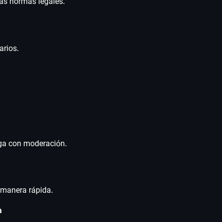
las normas legales.
arios.
ega con moderación.
 manera rápida.
a