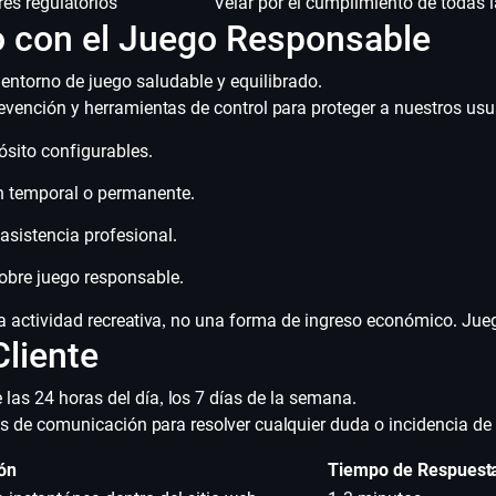
es regulatorios
Velar por el cumplimiento de todas 
 con el Juego Responsable
ntorno de juego saludable y equilibrado.
vención y herramientas de control para proteger a nuestros usu
ósito configurables.
n temporal o permanente.
asistencia profesional.
bre juego responsable.
a actividad recreativa, no una forma de ingreso económico. Ju
Cliente
 las 24 horas del día, los 7 días de la semana.
 de comunicación para resolver cualquier duda o incidencia de
ón
Tiempo de Respuest