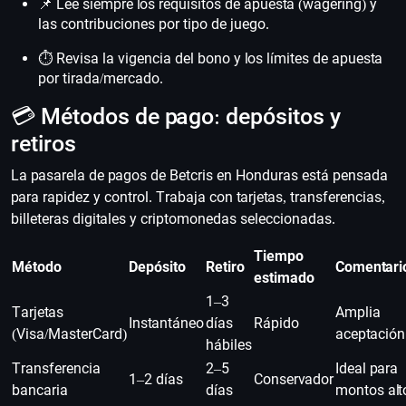
📌 Lee siempre los requisitos de apuesta (wagering) y
las contribuciones por tipo de juego.
⏱️ Revisa la
vigencia
del bono y los límites de apuesta
por tirada/mercado.
💳 Métodos de pago: depósitos y
retiros
La pasarela de pagos de Betcris en Honduras está pensada
para rapidez y control. Trabaja con tarjetas, transferencias,
billeteras digitales y criptomonedas seleccionadas.
Tiempo
Método
Depósito
Retiro
Comentari
estimado
1–3
Tarjetas
Amplia
Instantáneo
días
Rápido
(Visa/MasterCard)
aceptación
hábiles
Transferencia
2–5
Ideal para
1–2 días
Conservador
bancaria
días
montos alt