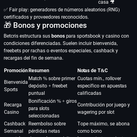
casa 🎥
✅ Fair play: generadores de números aleatorios (RNG)
certificados y proveedores reconocidos.
🎁 Bonos y promociones
Betcris estructura sus
bonos
para sportsbook y casino con
condiciones diferenciadas. Suelen incluir bienvenida,
freebets por rachas o eventos especiales, cashback y
recargas del fin de semana.
Promoción
Resumen
Notas de T&C
Match % sobre primer
Cuotas mín., rollover
Bienvenida
depósito + freebet
específico en apuestas
Sports
puntual
calificadas
Bonificación % + giros
Recarga
Contribución por juego y
para slots
Casino
wagering por slot
seleccionadas
Cashback
Reembolso sobre
Tope máximo, se abona
Semanal
pérdidas netas
como bono