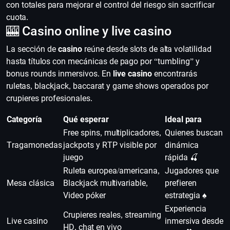
con totales para mejorar el control del riesgo sin sacrificar
cuota.
🎰 Casino online y live casino
La sección de
casino
reúne desde slots de alta volatilidad
hasta títulos con mecánicas de pago por “tumbling” y
bonus rounds inmersivos. En
live casino
encontrarás
ruletas, blackjack, baccarat y game shows operados por
crupieres profesionales.
Categoría
Qué esperar
Ideal para
Free spins, multiplicadores,
Quienes buscan
Tragamonedas
jackpots y RTP visible por
dinámica
juego
rápida 🍒
Ruleta europea/americana,
Jugadores que
Mesa clásica
Blackjack multivariable,
prefieren
Video póker
estrategia ♠️
Experiencia
Crupieres reales, streaming
Live casino
inmersiva desde
HD, chat en vivo