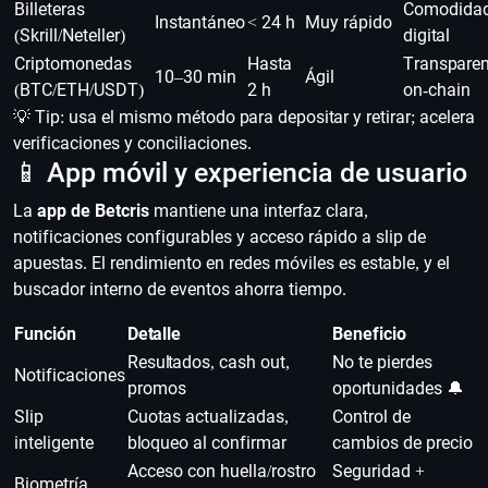
Billeteras
Comodida
Instantáneo
< 24 h
Muy rápido
(Skrill/Neteller)
digital
Criptomonedas
Hasta
Transparen
10–30 min
Ágil
(BTC/ETH/USDT)
2 h
on-chain
💡 Tip: usa el mismo método para depositar y retirar; acelera
verificaciones y conciliaciones.
📱 App móvil y experiencia de usuario
La
app de Betcris
mantiene una interfaz clara,
notificaciones configurables y acceso rápido a slip de
apuestas. El rendimiento en redes móviles es estable, y el
buscador interno de eventos ahorra tiempo.
Función
Detalle
Beneficio
Resultados, cash out,
No te pierdes
Notificaciones
promos
oportunidades 🔔
Slip
Cuotas actualizadas,
Control de
inteligente
bloqueo al confirmar
cambios de precio
Acceso con huella/rostro
Seguridad +
Biometría