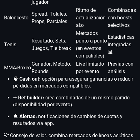
jugador
Ritmo de
Combinadas
Spread, Totales,
Baloncesto
actualización
con boosts
Props, Parciales
alto
selectivos
Mercados
Estadísticas
Resultado, Sets,
punto a punto
Tenis
integradas
Juegos, Tie-break
(en eventos
📊
compatibles)
Ganador, Método,
Live limitado
Previas con
MMA/Boxeo
Rounds
por evento
análisis
🧠
Cash out:
opción para asegurar ganancias o reducir
pérdidas en mercados compatibles.
➕
Bet builder:
crea combinadas de un mismo partido
(disponibilidad por evento).
🔔
Alertas:
notificaciones de cambios de cuotas y
resultados vía app.
💡 Consejo de valor: combina mercados de líneas asiáticas